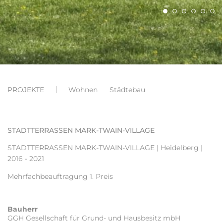
PROJEKTE
Wohnen
Städtebau
STADTTERRASSEN MARK-TWAIN-VILLAGE
STADTTERRASSEN MARK-TWAIN-VILLAGE
| Heidelberg |
2016 - 2021
Mehrfachbeauftragung 1. Preis
Bauherr
GGH Gesellschaft für Grund- und Hausbesitz mbH