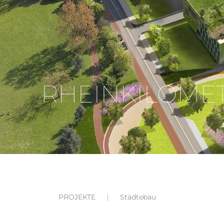
RHEINKILOMET
PROJEKTE
Städtebau