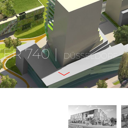
ER 740
DÜSSELDORF