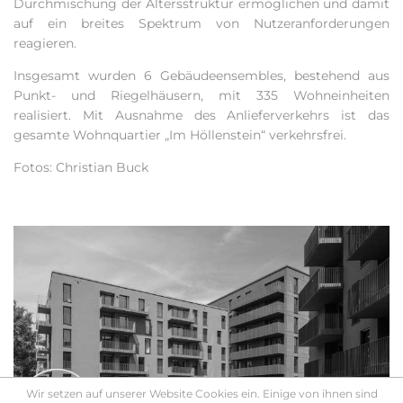
Durchmischung der Altersstruktur ermöglichen und damit
auf ein breites Spektrum von Nutzeranforderungen
reagieren.
Insgesamt wurden 6 Gebäudeensembles, bestehend aus
Punkt- und Riegelhäusern, mit 335 Wohneinheiten
realisiert. Mit Ausnahme des Anlieferverkehrs ist das
gesamte Wohnquartier „Im Höllenstein“ verkehrsfrei.
Fotos: Christian Buck
Wir setzen auf unserer Website Cookies ein. Einige von ihnen sind