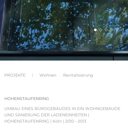
PROJEKTE
Wohnen
Revitalisierung
HOHENSTAUFENRING
UMBAU EINES BÜROGEBÄUDES IN EIN WOHNGEBÄUDE
UND SANIERUNG DER LADENEINHEITEN |
HOHENSTAUFENRING
| Köln | 2010 - 2013