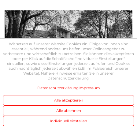
Wir setzen auf unserer Website Cookies ein. Einige von ihnen sind
essentiell, während andere uns helfen unser Onlineangebot zu
verbessern und wirtschaftlich zu betreiben. Sie können dies akzeptieren
oder per Klick auf die Schaltfläche "Individuelle Einstellungen"
einstellen, sowie diese Einstellungen jederzeit aufrufen und Cookies
auch nachträglich jederzeit abwählen (z.B. im Fußbereich unserer
Website). Nähere Hinweise erhalten Sie in unserer
Datenschutzerklärung.
Datenschutzerklärung
Impressum
Alle akzeptieren
Alle ablehnen
Individuell einstellen