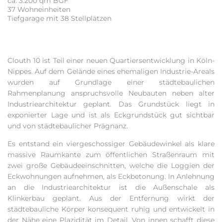
ca. 3.200 qm BGF
37 Wohneinheiten
Tiefgarage mit 38 Stellplätzen
Clouth 10 ist Teil einer neuen Quartiersentwicklung in Köln-
Nippes. Auf dem Gelände eines ehemaligen Industrie-Areals
wurden auf Grundlage einer städtebaulichen
Rahmenplanung anspruchsvolle Neubauten neben alter
Industriearchitektur geplant. Das Grundstück liegt in
exponierter Lage und ist als Eckgrundstück gut sichtbar
und von städtebaulicher Prägnanz.
Es entstand ein viergeschossiger Gebäudewinkel als klare
massive Raumkante zum öffentlichen Straßenraum mit
zwei große Gebäudeeinschnitten, welche die Loggien der
Eckwohnungen aufnehmen, als Eckbetonung. In Anlehnung
an die Industriearchitektur ist die Außenschale als
Klinkerbau geplant. Aus der Entfernung wirkt der
städtebauliche Körper konsequent ruhig und entwickelt in
der Nähe eine Plazidität im Detail. Von innen schafft diese